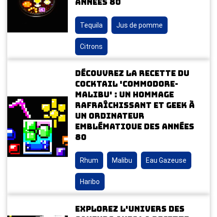
années 80
Tequila
Jus de pomme
Citrons
Découvrez la recette du
cocktail 'Commodore-
Malibu' : un hommage
rafraîchissant et geek à
un ordinateur
emblématique des années
80
Rhum
Malibu
Eau Gazeuse
Haribo
Explorez l'univers des