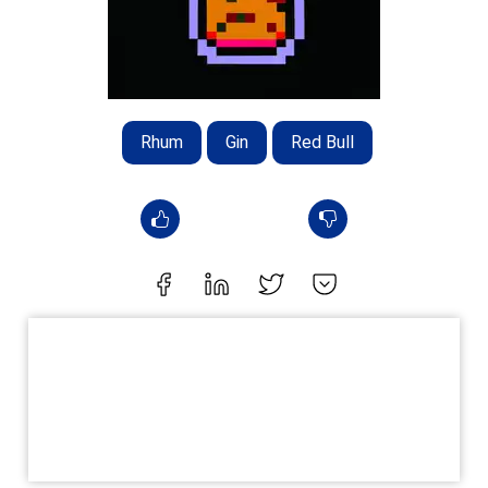
Rhum
Gin
Red Bull