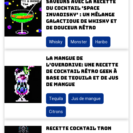
saveurs avec la recette
du cocktail 'Space
Invadisky' : un mélange
galactique de whisky et
de douceur rétro
Whisky
Monster
Haribo
La Mangue de
l'Overdrive: Une Recette
de Cocktail Rétro Geek à
Base de Tequila et de Jus
de Mangue
Tequila
Jus de mangue
Citrons
Recette Cocktail Tron