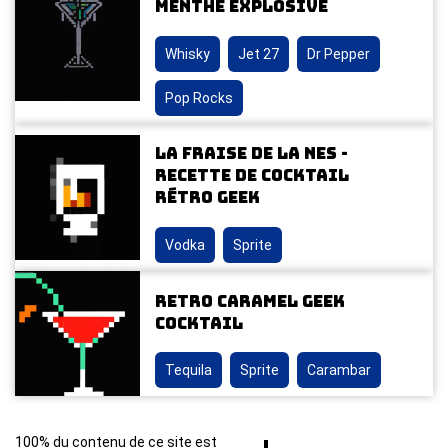
Menthe Explosive
Whisky
Jet 27
Dr Pepper
Pop Rocks
La Fraise de la NES -
Recette de cocktail
rétro geek
Vodka
Sprite
Retro Caramel Geek
Cocktail
Tequila
Sprite
Carambar
100% du contenu de ce site est