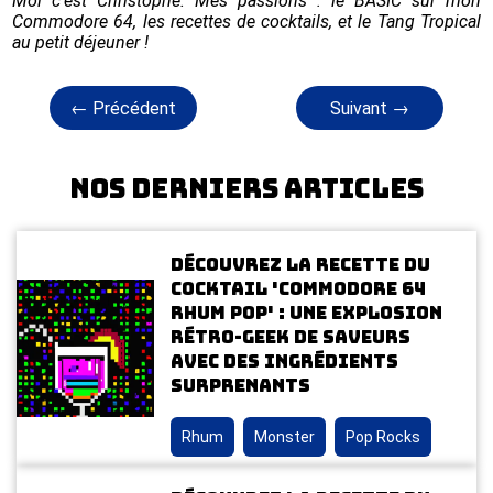
Moi c'est Christophe. Mes passions : le BASIC sur mon
Commodore 64, les recettes de cocktails, et le Tang Tropical
au petit déjeuner !
← Précédent
Suivant →
Nos derniers articles
Découvrez la recette du
cocktail 'Commodore 64
Rhum Pop' : une explosion
rétro-geek de saveurs
avec des ingrédients
surprenants
Rhum
Monster
Pop Rocks