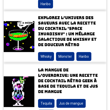
Haribo
Explorez l'univers des
saveurs avec la recette
du cocktail 'Space
Invadisky' : un mélange
galactique de whisky et
de douceur rétro
Whisky
Monster
Haribo
La Mangue de
l'Overdrive: Une Recette
de Cocktail Rétro Geek à
Base de Tequila et de Jus
de Mangue
Tequila
Jus de mangue