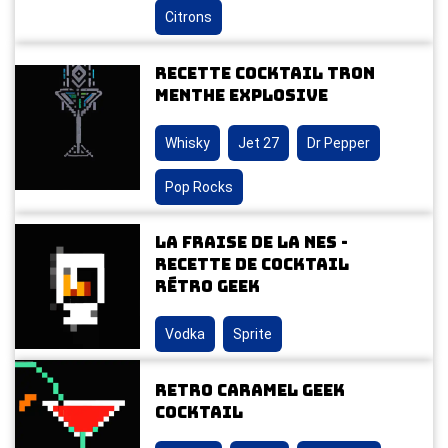
Citrons
Recette Cocktail Tron
Menthe Explosive
Whisky
Jet 27
Dr Pepper
Pop Rocks
La Fraise de la NES -
Recette de cocktail
rétro geek
Vodka
Sprite
Retro Caramel Geek
Cocktail