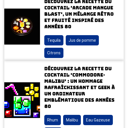
Découvrez la recette du
cocktail 'Arcade Mangue
Blast', un mélange rétro
et fruité inspiré des
années 80
Tequila
Jus de pomme
Citrons
Découvrez la recette du
cocktail 'Commodore-
Malibu' : un hommage
rafraîchissant et geek à
un ordinateur
emblématique des années
80
Rhum
Malibu
Eau Gazeuse