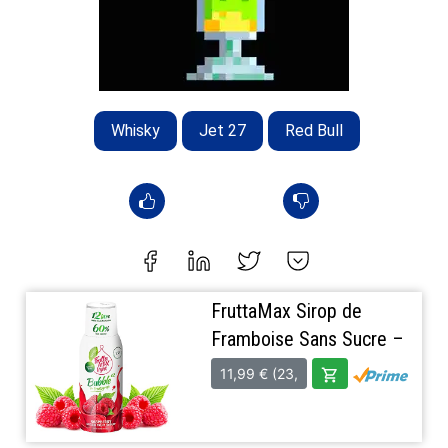
Whisky
Jet 27
Red Bull