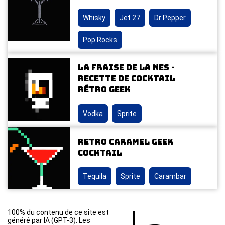
Whisky
Jet 27
Dr Pepper
Pop Rocks
La Fraise de la NES -
Recette de cocktail
rétro geek
Vodka
Sprite
Retro Caramel Geek
Cocktail
Tequila
Sprite
Carambar
100% du contenu de ce site est
généré par IA (GPT-3). Les