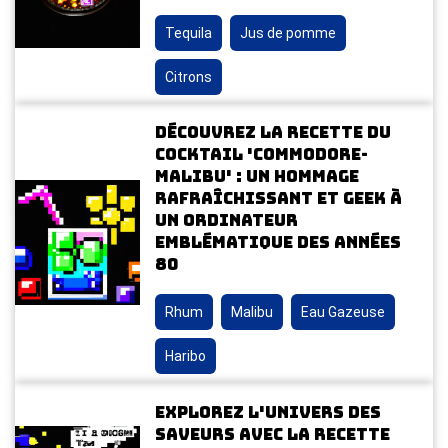
Tequila
Jus de pomme
Citrons
Découvrez la recette du
cocktail 'Commodore-
Malibu' : un hommage
rafraîchissant et geek à
un ordinateur
emblématique des années
80
Rhum
Malibu
Eau Gazeuse
Haribo
Explorez l'univers des
saveurs avec la recette