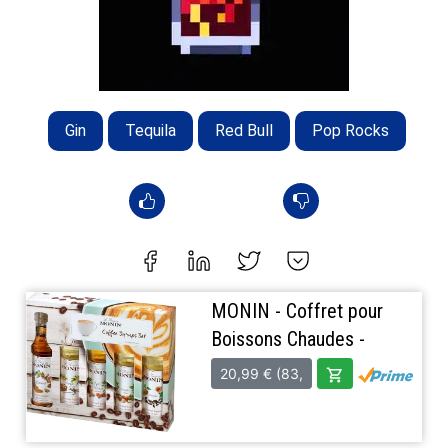
Gin
Tequila
Red Bull
Pop Rocks