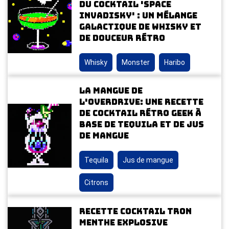
du cocktail 'Space
Invadisky' : un mélange
galactique de whisky et
de douceur rétro
Whisky
Monster
Haribo
La Mangue de
l'Overdrive: Une Recette
de Cocktail Rétro Geek à
Base de Tequila et de Jus
de Mangue
Tequila
Jus de mangue
Citrons
Recette Cocktail Tron
Menthe Explosive