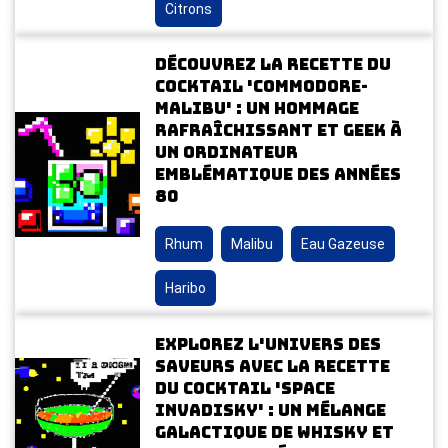
Citrons
Découvrez la recette du
cocktail 'Commodore-
Malibu' : un hommage
rafraîchissant et geek à
un ordinateur
emblématique des années
80
Rhum
Malibu
Eau Gazeuse
Haribo
Explorez l'univers des
saveurs avec la recette
du cocktail 'Space
Invadisky' : un mélange
galactique de whisky et