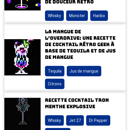
de douceur rétro
Whisky
Monster
Haribo
La Mangue de
l'Overdrive: Une Recette
de Cocktail Rétro Geek à
Base de Tequila et de Jus
de Mangue
Tequila
Jus de mangue
Citrons
Recette Cocktail Tron
Menthe Explosive
Whisky
Jet 27
Dr Pepper