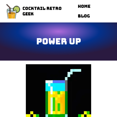
Navigated to Power Up
Home
Cocktail Retro
Geek
Blog
Power Up