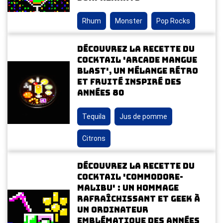
Rhum
Monster
Pop Rocks
Découvrez la recette du
cocktail 'Arcade Mangue
Blast', un mélange rétro
et fruité inspiré des
années 80
Tequila
Jus de pomme
Citrons
Découvrez la recette du
cocktail 'Commodore-
Malibu' : un hommage
rafraîchissant et geek à
un ordinateur
emblématique des années