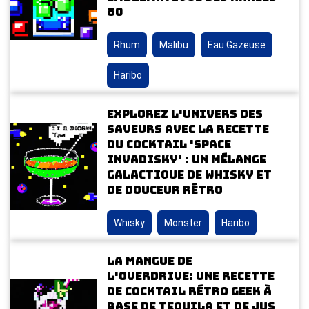
80
Rhum
Malibu
Eau Gazeuse
Haribo
Explorez l'univers des
saveurs avec la recette
du cocktail 'Space
Invadisky' : un mélange
galactique de whisky et
de douceur rétro
Whisky
Monster
Haribo
La Mangue de
l'Overdrive: Une Recette
de Cocktail Rétro Geek à
Base de Tequila et de Jus