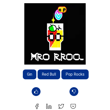
Gin
Red Bull
Pop Rocks