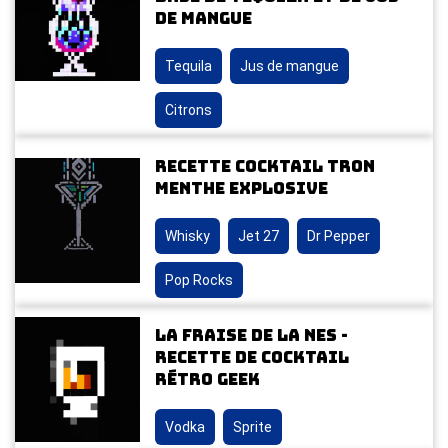
de Mangue
Tequila
Jus de mangue
Citrons
Recette Cocktail Tron
Menthe Explosive
Whisky
Jet 27
Dr Pepper
Pop Rocks
La Fraise de la NES -
Recette de cocktail
rétro geek
Vodka
Sprite